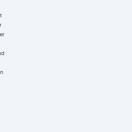
t
r
er
nd
en