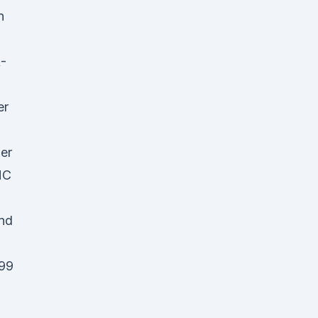
n
-
er
er
HC
und
99