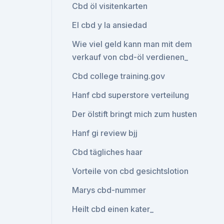
Cbd öl visitenkarten
El cbd y la ansiedad
Wie viel geld kann man mit dem
verkauf von cbd-öl verdienen_
Cbd college training.gov
Hanf cbd superstore verteilung
Der ölstift bringt mich zum husten
Hanf gi review bjj
Cbd tägliches haar
Vorteile von cbd gesichtslotion
Marys cbd-nummer
Heilt cbd einen kater_