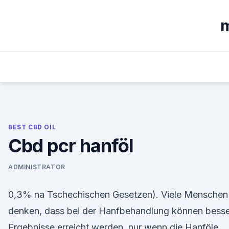
Skip
to
m
content
BEST CBD OIL
Cbd pcr hanföl
ADMINISTRATOR
0,3% na Tschechischen Gesetzen). Viele Menschen
denken, dass bei der Hanfbehandlung können bess
Ergebnisse erreicht werden, nur wenn die Hanföle