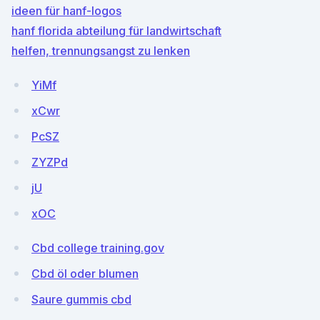
ideen für hanf-logos
hanf florida abteilung für landwirtschaft
helfen, trennungsangst zu lenken
YiMf
xCwr
PcSZ
ZYZPd
jU
xOC
Cbd college training.gov
Cbd öl oder blumen
Saure gummis cbd