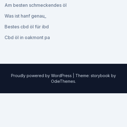
Am besten schmeckendes öl
Was ist hanf genau_
Bestes cbd öl für ibd
Cbd öl in oakmont pa
Proudly powered by WordPress
|
Theme: storybook by
OdieThemes
.