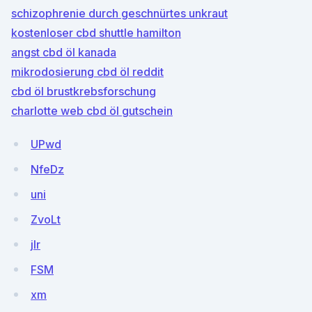
schizophrenie durch geschnürtes unkraut
kostenloser cbd shuttle hamilton
angst cbd öl kanada
mikrodosierung cbd öl reddit
cbd öl brustkrebsforschung
charlotte web cbd öl gutschein
UPwd
NfeDz
uni
ZvoLt
jlr
FSM
xm