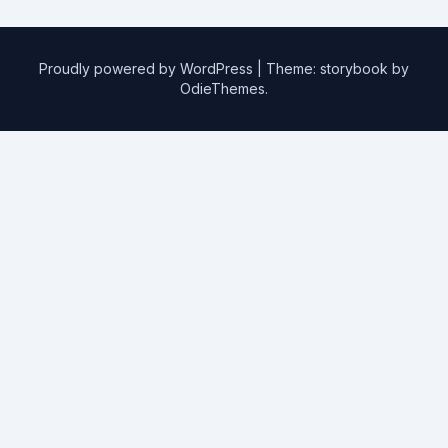
Proudly powered by WordPress
|
Theme: storybook by
OdieThemes
.