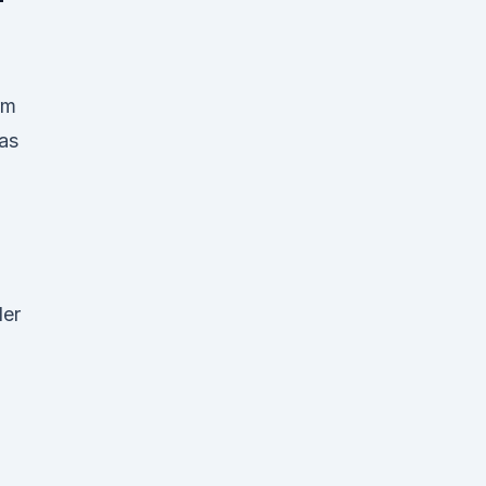
rm
as
der