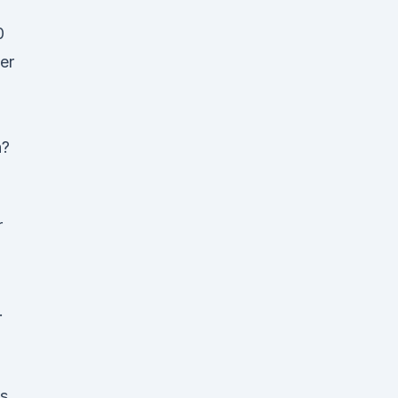
0
er
n?
r
.
ys