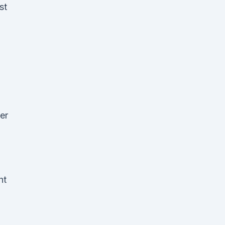
st
er
ht